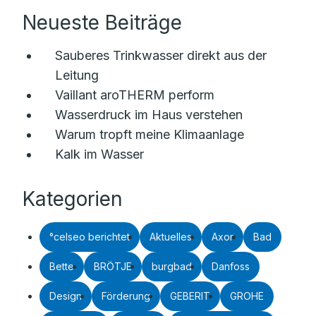
Neueste Beiträge
Sauberes Trinkwasser direkt aus der
Leitung
Vaillant aroTHERM perform
Wasserdruck im Haus verstehen
Warum tropft meine Klimaanlage
Kalk im Wasser
Kategorien
°celseo berichtet
Aktuelles
Axor
Bad
Bette
BRÖTJE
burgbad
Danfoss
Design
Förderung
GEBERIT
GROHE