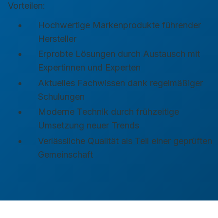
Vorteilen:
Hochwertige Markenprodukte führender
Hersteller
Erprobte Lösungen durch Austausch mit
Expertinnen und Experten
Aktuelles Fachwissen dank regelmäßiger
Schulungen
Moderne Technik durch frühzeitige
Umsetzung neuer Trends
Verlässliche Qualität als Teil einer geprüften
Gemeinschaft