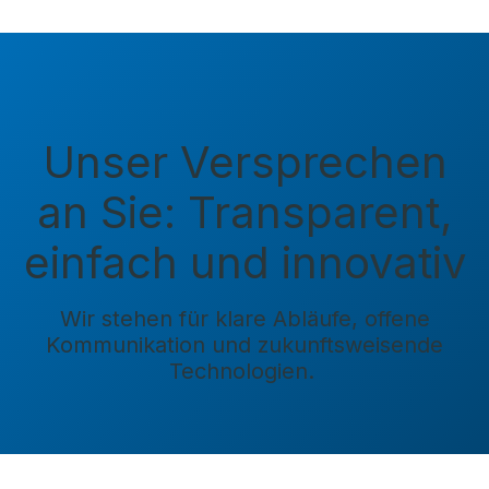
Unser Versprechen
an Sie: Transparent,
einfach und innovativ
Wir stehen für klare Abläufe, offene
Kommunikation und zukunftsweisende
Technologien.