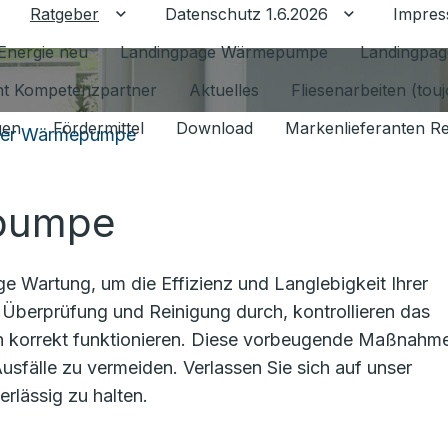
Ratgeber
Datenschutz 1.6.2026
Impre
Untermenü für Ratgeber umschalten
Untermenü f
Energie neu
Landingpage Wärmepumpe
Landingpag
ant Kompetenzpartner
Aktuelles
Fliesenarbeiten (tou
gen
Fördermittel
Download
Markenlieferanten R
ner Wärmepumpe
epumpe
e Wartung, um die Effizienz und Langlebigkeit Ihrer
 Überprüfung und Reinigung durch, kontrollieren das
ten korrekt funktionieren. Diese vorbeugende Maßnahm
usfälle zu vermeiden. Verlassen Sie sich auf unser
rlässig zu halten.