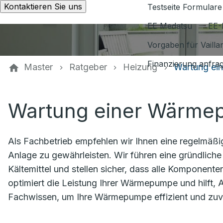
Kontaktieren Sie uns
Testseite Formulare
EE Medatsu
EE-
Vorgaben für Vaill
Finanzierung anfra
Master
Ratgeber
Heizung
Wartung ei
Wartung einer Wärm
Als Fachbetrieb empfehlen wir Ihnen eine regelmäßig
Anlage zu gewährleisten. Wir führen eine gründliche
Kältemittel und stellen sicher, dass alle Komponen
optimiert die Leistung Ihrer Wärmepumpe und hilft, A
Fachwissen, um Ihre Wärmepumpe effizient und zuve