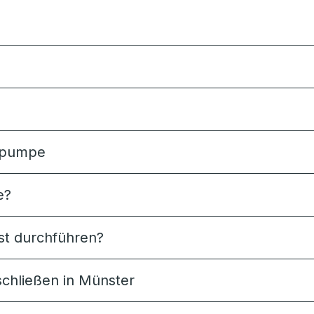
mepumpe
e?
t durchführen?
chließen in Münster