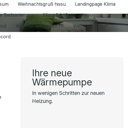
ssum
Weihnachtsgruß hissu
Landingpage Klima
ür Datenschutz 1.6.2026 umschalten
e Badsanierung
Klima & Lüftung - hissu
jou)
Was nur wir haben HI
Weihnachtspost
ecord
Ihre neue
Wärmepumpe
In wenigen Schritten zur neuen
e
Heizung.