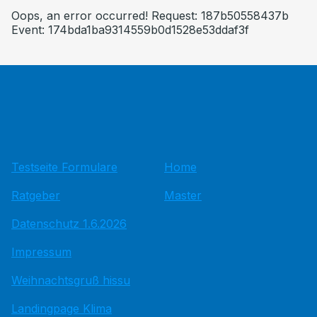
Oops, an error occurred! Request: 187b50558437b
Event: 174bda1ba9314559b0d1528e53ddaf3f
Testseite Formulare
Home
Ratgeber
Master
Datenschutz 1.6.2026
Impressum
Weihnachtsgruß hissu
Landingpage Klima