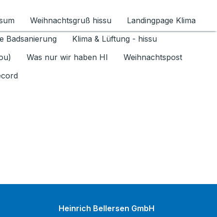
ssum
Weihnachtsgruß hissu
Landingpage Klima
ür Datenschutz 1.6.2026 umschalten
e Badsanierung
Klima & Lüftung - hissu
jou)
Was nur wir haben HI
Weihnachtspost
ecord
Heinrich Bellersen GmbH