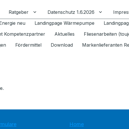
Ratgeber
Datenschutz 1.6.2026
Impre
Untermenü für Ratgeber umschalten
Untermenü f
Energie neu
Landingpage Wärmepumpe
Landingpag
ant Kompetenzpartner
Aktuelles
Fliesenarbeiten (tou
gen
Fördermittel
Download
Markenlieferanten R
e.
rmulare
Home