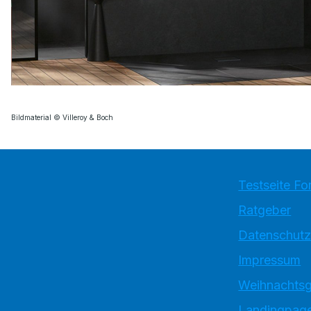
Bildmaterial © Villeroy & Boch
Testseite Fo
Ratgeber
Datenschutz
Impressum
Weihnachtsg
Landingpage