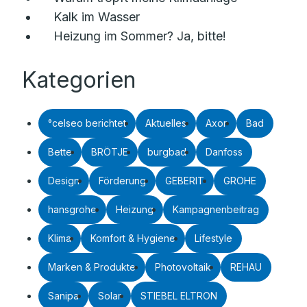
Kalk im Wasser
Heizung im Sommer? Ja, bitte!
Kategorien
°celseo berichtet
Aktuelles
Axor
Bad
Bette
BRÖTJE
burgbad
Danfoss
Design
Förderung
GEBERIT
GROHE
hansgrohe
Heizung
Kampagnenbeitrag
Klima
Komfort & Hygiene
Lifestyle
Marken & Produkte
Photovoltaik
REHAU
Sanipa
Solar
STIEBEL ELTRON