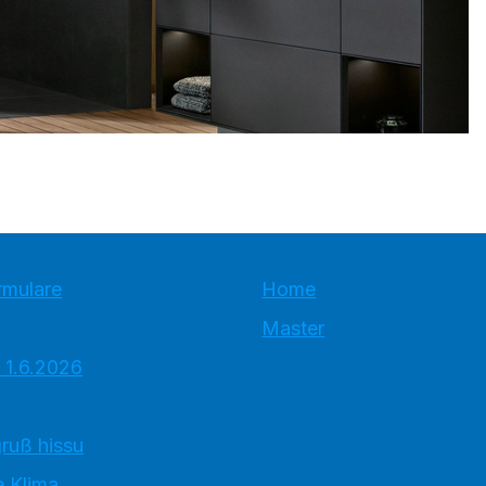
rmulare
Home
Master
 1.6.2026
ruß hissu
 Klima