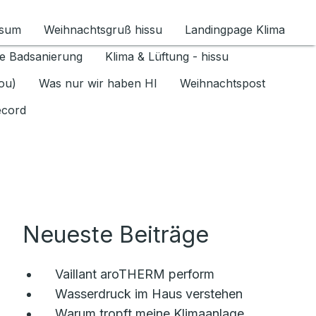
ssum
Weihnachtsgruß hissu
Landingpage Klima
ür Datenschutz 1.6.2026 umschalten
e Badsanierung
Klima & Lüftung - hissu
jou)
Was nur wir haben HI
Weihnachtspost
ecord
Neueste Beiträge
Vaillant aroTHERM perform
Wasserdruck im Haus verstehen
Warum tropft meine Klimaanlage