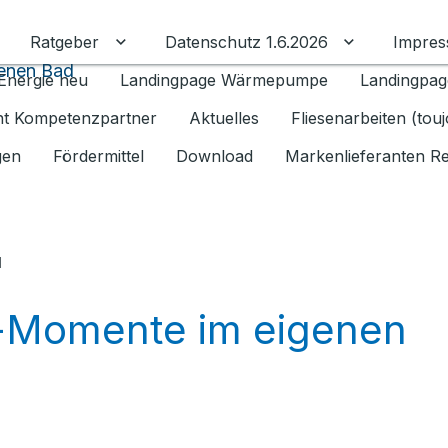
Ratgeber
Datenschutz 1.6.2026
Impre
Untermenü für Ratgeber umschalten
Untermenü f
genen Bad
Energie neu
Landingpage Wärmepumpe
Landingpag
ant Kompetenzpartner
Aktuelles
Fliesenarbeiten (tou
gen
Fördermittel
Download
Markenlieferanten R
u
a-Momente im eigenen