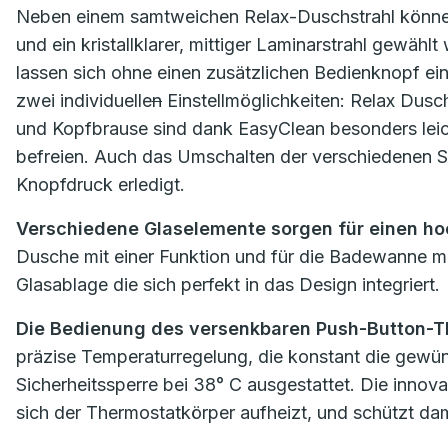
Neben einem samtweichen Relax-Duschstrahl können
und ein kristallklarer, mittiger Laminarstrahl gewä
lassen sich ohne einen zusätzlichen Bedienknopf ei
zwei individuelle
n
Einstellmöglichkeiten: Relax Dusc
und Kopfbrause sind dank EasyClean besonders leich
befreien. Auch das Umschalten der verschiedenen S
Knopfdruck erledigt.
Verschiedene Glaselemente sorgen für einen ho
Dusche mit einer Funktion und für die Badewanne mit 
Glasablage die sich perfekt in das Design integriert.
Die Bedienung des versenkbaren Push-Button-Th
präzise Temperaturregelung, die konstant die gewüns
Sicherheitssperre bei 38° C ausgestattet. Die inno
sich der Thermostatkörper aufheizt, und schützt da