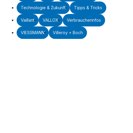
Technologie & Zukunft
Tipps & Tricks
Vaillant
VALLOX
Verbraucherinfos
VIESSMANN
Villeroy + Boch