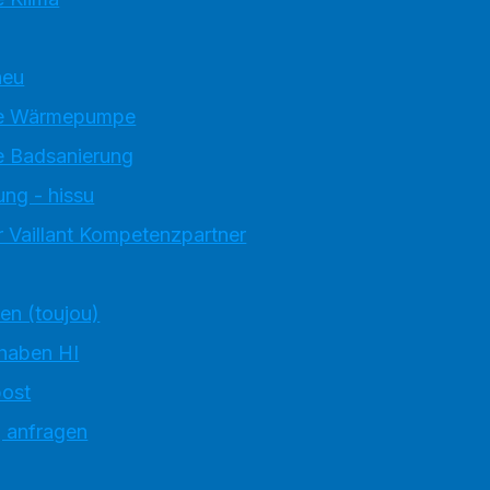
neu
e Wärmepumpe
 Badsanierung
ung - hissu
 Vaillant Kompetenzpartner
ten (toujou)
 haben HI
ost
g anfragen