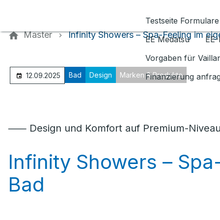
Kontaktieren Sie uns
Testseite Formulare
Master
Infinity Showers – Spa-Feeling im ei
EE Medatsu
EE-
Vorgaben für Vaill
Bad
Design
Marken & Produkte
12.09.2025
Finanzierung anfra
⸺ Design und Komfort auf Premium-Nivea
Infinity Showers – Sp
Bad