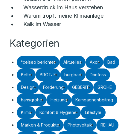
Wasserdruck im Haus verstehen
Warum tropft meine Klimaanlage
Kalk im Wasser
Kategorien
°celseo berichtet
Aktuelles
Axor
Bad
Bette
BRÖTJE
burgbad
Danfoss
Design
Förderung
GEBERIT
GROHE
hansgrohe
Heizung
Kampagnenbeitrag
Klima
Komfort & Hygiene
Lifestyle
Marken & Produkte
Photovoltaik
REHAU