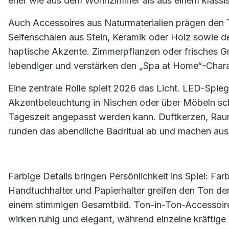
eher wie aus dem Wohnzimmer als aus einem klassi
Auch Accessoires aus Naturmaterialien prägen den T
Seifenschalen aus Stein, Keramik oder Holz sowie 
haptische Akzente. Zimmerpflanzen oder frisches 
lebendiger und verstärken den „Spa at Home“-Char
Eine zentrale Rolle spielt 2026 das Licht. LED-Spi
Akzentbeleuchtung in Nischen oder über Möbeln sch
Tageszeit angepasst werden kann. Duftkerzen, Raum
runden das abendliche Badritual ab und machen au
Farbige Details bringen Persönlichkeit ins Spiel: F
Handtuchhalter und Papierhalter greifen den Ton der
einem stimmigen Gesamtbild. Ton-in-Ton-Accessoires
wirken ruhig und elegant, während einzelne kräftige 