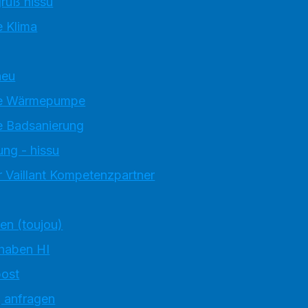
ruß hissu
 Klima
neu
e Wärmepumpe
 Badsanierung
ung - hissu
 Vaillant Kompetenzpartner
ten (toujou)
 haben HI
ost
g anfragen