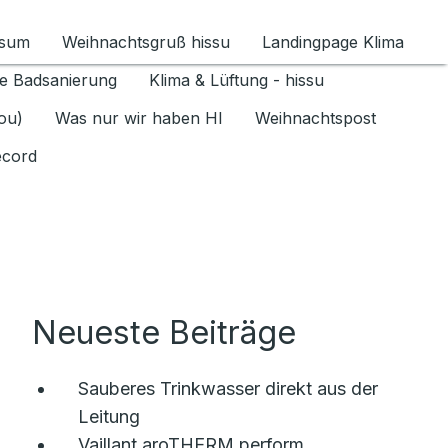
ssum
Weihnachtsgruß hissu
Landingpage Klima
ür Datenschutz 1.6.2026 umschalten
e Badsanierung
Klima & Lüftung - hissu
jou)
Was nur wir haben HI
Weihnachtspost
ecord
Neueste Beiträge
Sauberes Trinkwasser direkt aus der
Leitung
Vaillant aroTHERM perform