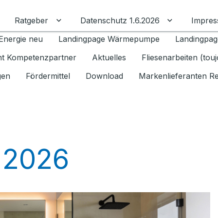
Ratgeber
Datenschutz 1.6.2026
Impre
Untermenü für Ratgeber umschalten
Untermenü f
Energie neu
Landingpage Wärmepumpe
Landingpag
ant Kompetenzpartner
Aktuelles
Fliesenarbeiten (tou
gen
Fördermittel
Download
Markenlieferanten R
 2026