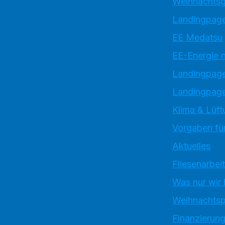
Weihnachtsg
Landingpage
EE Medatsu
EE-Energie 
Landingpag
Landingpage
Klima & Lüft
Vorgaben für
Aktuelles
Fliesenarbei
Was nur wir
Weihnachtsp
Finanzierun