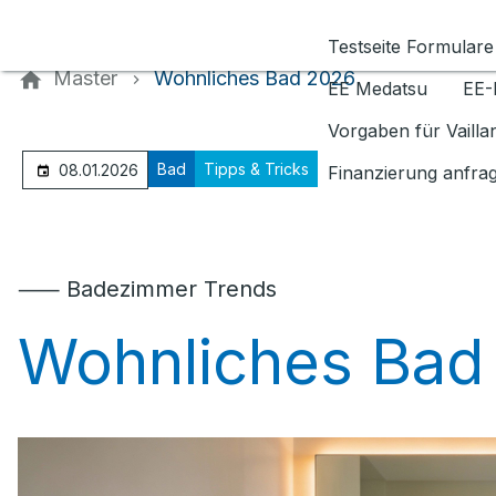
Kontaktieren Sie uns
Testseite Formulare
Master
Wohnliches Bad 2026
EE Medatsu
EE-
Vorgaben für Vaill
Bad
Tipps & Tricks
08.01.2026
Finanzierung anfra
⸺ Badezimmer Trends
Wohnliches Bad