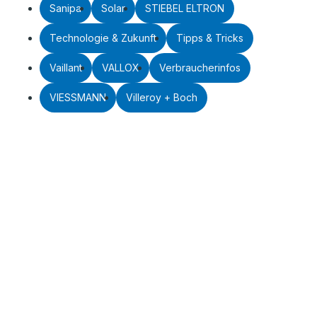
Sanipa
Solar
STIEBEL ELTRON
Technologie & Zukunft
Tipps & Tricks
Vaillant
VALLOX
Verbraucherinfos
VIESSMANN
Villeroy + Boch