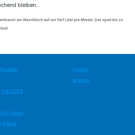
echend bleiben.
rbrauch am Waschtisch auf nur fünf Liter pro Minute. Das spart bis zu
lust.
rmulare
Home
Master
 1.6.2026
ruß hissu
 Klima