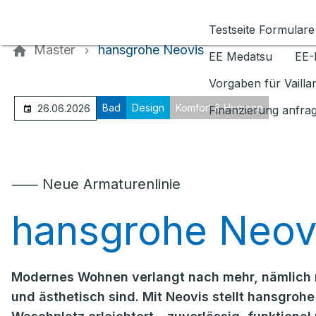
Kontaktieren Sie uns
Testseite Formulare
Master
hansgrohe Neovis
EE Medatsu
EE-
Vorgaben für Vaill
Bad
Design
Komfort & Hygiene
26.06.2026
Finanzierung anfra
⸺ Neue Armaturenlinie
hansgrohe Neov
Modernes Wohnen verlangt nach mehr, nämlich n
und ästhetisch sind. Mit Neovis stellt hansgrohe