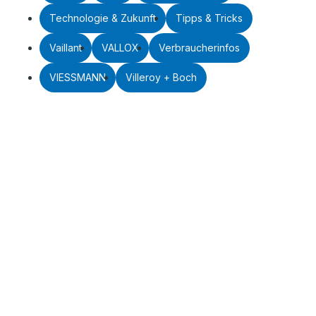
Technologie & Zukunft
Tipps & Tricks
Vaillant
VALLOX
Verbraucherinfos
VIESSMANN
Villeroy + Boch