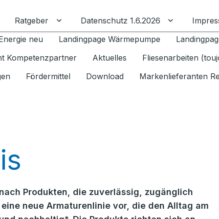
Ratgeber
Datenschutz 1.6.2026
Impre
Untermenü für Ratgeber umschalten
Untermenü f
Energie neu
Landingpage Wärmepumpe
Landingpag
ant Kompetenzpartner
Aktuelles
Fliesenarbeiten (tou
gen
Fördermittel
Download
Markenlieferanten R
is
ach Produkten, die zuverlässig, zugänglich
 eine neue Armaturenlinie vor, die den Alltag am