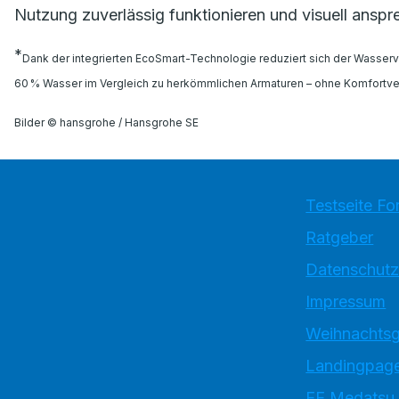
Nutzung zuverlässig funktionieren und visuell anspr
*
Dank der integrierten EcoSmart-Technologie reduziert sich der Wasserve
60 % Wasser im Vergleich zu herkömmlichen Armaturen – ohne Komfortver
Bilder © hansgrohe / Hansgrohe SE
Testseite Fo
Ratgeber
Datenschutz
Impressum
Weihnachtsg
Landingpage
EE Medatsu