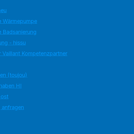
neu
e Wärmepumpe
 Badsanierung
ung - hissu
 Vaillant Kompetenzpartner
ten (toujou)
 haben HI
ost
g anfragen