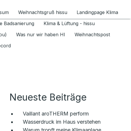
ssum
Weihnachtsgruß hissu
Landingpage Klima
ür Datenschutz 1.6.2026 umschalten
e Badsanierung
Klima & Lüftung - hissu
jou)
Was nur wir haben HI
Weihnachtspost
ecord
Neueste Beiträge
Vaillant aroTHERM perform
Wasserdruck im Haus verstehen
Warum tropft meine Klimaanlage