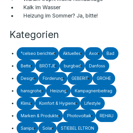
Kalk im Wasser
Heizung im Sommer? Ja, bitte!
Kategorien
°celseo berichtet
Aktuelles
Axor
Bad
Bette
BRÖTJE
burgbad
Danfoss
Design
Förderung
GEBERIT
GROHE
hansgrohe
Heizung
Kampagnenbeitrag
Klima
Komfort & Hygiene
Lifestyle
Marken & Produkte
Photovoltaik
REHAU
Sanipa
Solar
STIEBEL ELTRON