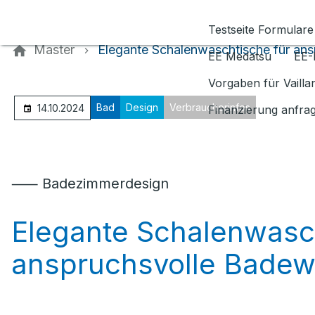
Kontaktieren Sie uns
Testseite Formulare
Master
Elegante Schalenwaschtische für an
EE Medatsu
EE-
Vorgaben für Vaill
Bad
Design
Verbraucherinfos
14.10.2024
Finanzierung anfra
⸺ Badezimmerdesign
Elegante Schalenwasch
anspruchsvolle Badew