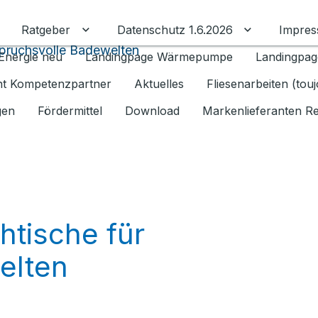
Ratgeber
Datenschutz 1.6.2026
Impre
Untermenü für Ratgeber umschalten
Untermenü f
spruchsvolle Badewelten
Energie neu
Landingpage Wärmepumpe
Landingpag
ant Kompetenzpartner
Aktuelles
Fliesenarbeiten (tou
gen
Fördermittel
Download
Markenlieferanten R
tische für
elten