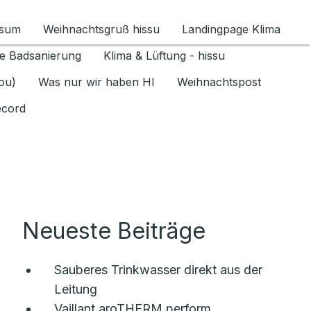
ssum
Weihnachtsgruß hissu
Landingpage Klima
ür Datenschutz 1.6.2026 umschalten
e Badsanierung
Klima & Lüftung - hissu
jou)
Was nur wir haben HI
Weihnachtspost
ecord
Neueste Beiträge
Sauberes Trinkwasser direkt aus der
Leitung
Vaillant aroTHERM perform