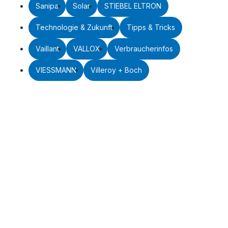
Sanipa
Solar
STIEBEL ELTRON
Technologie & Zukunft
Tipps & Tricks
Vaillant
VALLOX
Verbraucherinfos
VIESSMANN
Villeroy + Boch