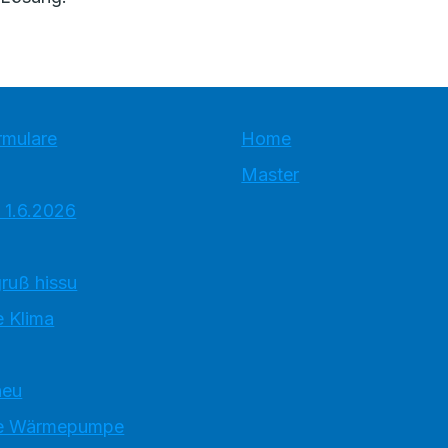
rmulare
Home
Master
 1.6.2026
ruß hissu
 Klima
neu
e Wärmepumpe