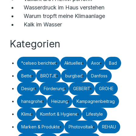
Wasserdruck im Haus verstehen
Warum tropft meine Klimaanlage
Kalk im Wasser
Kategorien
°celseo berichtet
Aktuelles
Axor
Bad
Bette
BRÖTJE
burgbad
Danfoss
Design
Förderung
GEBERIT
GROHE
hansgrohe
Heizung
Kampagnenbeitrag
Klima
Komfort & Hygiene
Lifestyle
Marken & Produkte
Photovoltaik
REHAU