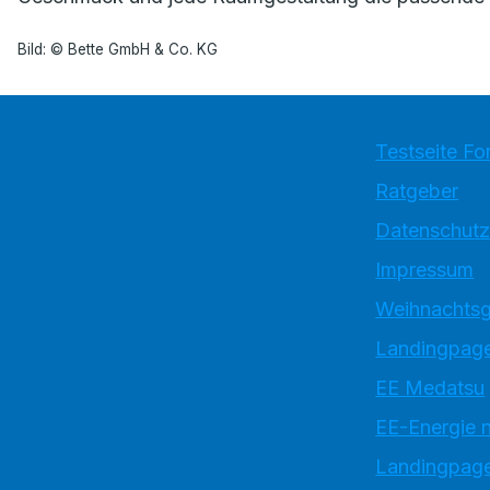
Bild: © Bette GmbH & Co. KG
Testseite Fo
Ratgeber
Datenschutz
Impressum
Weihnachtsg
Landingpage
EE Medatsu
EE-Energie 
Landingpag