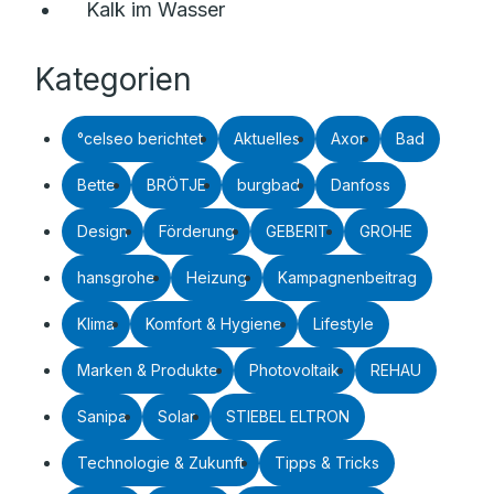
Kalk im Wasser
Kategorien
°celseo berichtet
Aktuelles
Axor
Bad
Bette
BRÖTJE
burgbad
Danfoss
Design
Förderung
GEBERIT
GROHE
hansgrohe
Heizung
Kampagnenbeitrag
Klima
Komfort & Hygiene
Lifestyle
Marken & Produkte
Photovoltaik
REHAU
Sanipa
Solar
STIEBEL ELTRON
Technologie & Zukunft
Tipps & Tricks