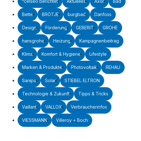
°celseo berichtet
Aktuelles
Axor
Bad
Bette
BRÖTJE
burgbad
Danfoss
Design
Förderung
GEBERIT
GROHE
hansgrohe
Heizung
Kampagnenbeitrag
Klima
Komfort & Hygiene
Lifestyle
Marken & Produkte
Photovoltaik
REHAU
Sanipa
Solar
STIEBEL ELTRON
Technologie & Zukunft
Tipps & Tricks
Vaillant
VALLOX
Verbraucherinfos
VIESSMANN
Villeroy + Boch