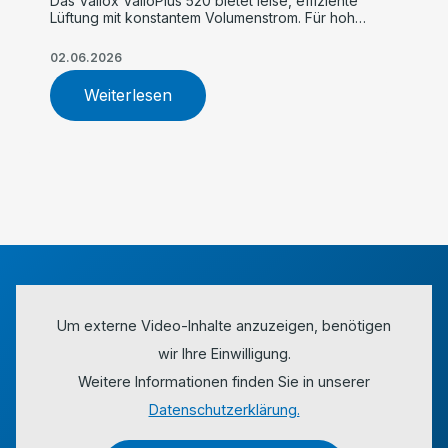
Das Vallox ValloPlus 520 bietet leise, effiziente
Lüftung mit konstantem Volumenstrom. Für hohe
Luftqualität, einfache Inbetriebnahme und
maximalen Komfort im Einfamilienhaus.
02.06.2026
Weiterlesen
Um externe Video-Inhalte anzuzeigen, benötigen
wir Ihre Einwilligung.
Weitere Informationen finden Sie in unserer
Datenschutzerklärung.