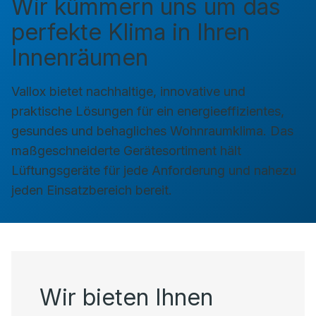
Wir kümmern uns um das
perfekte Klima in Ihren
Innenräumen
Vallox bietet nachhaltige, innovative und
praktische Lösungen für ein energieeffizientes,
gesundes und behagliches Wohnraumklima. Das
maßgeschneiderte Gerätesortiment hält
Lüftungsgeräte für jede Anforderung und nahezu
jeden Einsatzbereich bereit.
Wir bieten Ihnen