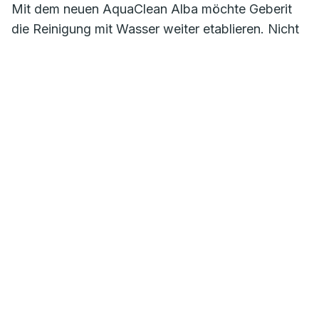
Mit dem neuen AquaClean Alba möchte Geberit
die Reinigung mit Wasser weiter etablieren. Nicht
nur dank des eleganten Designs, sondern auch
dank des hochattraktiven Preises. Das
neue Modell sieht aus wie ein normales WC, kann
aber viel mehr. Die integrierte Duschfunktion
bietet eine optimale persönliche Hygiene nach
dem Toilettengang: Mit der WhirlSpray-
Duschtechnologie reinigt AquaClean Alba den Po
angenehm belebend und effektiv mit
körperwarmem Wasser. Wer darüber hinaus Wert
auf eine Geruchsabsaugung legt, kann optional
das Geberit DuoFresh Modul einfach und
problemlos ergänzen. Die wichtigsten Dusch-
Funktionen lassen sich bequem mit der
selbsterklärenden Fernbedienung steuern. Weitere