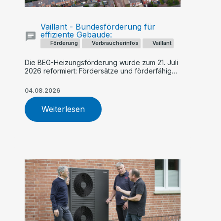
Vaillant - Bundesförderung für
effiziente Gebäude:
Förderung
Verbraucherinfos
Vaillant
Die BEG-Heizungsförderung wurde zum 21. Juli
2026 reformiert: Fördersätze und förderfähige
Kosten sinken künftig schrittweise, während
Geringverdiener und Familien stärker
04.08.2026
profitieren. Ein früher Antrag – etwa für eine
Vaillant Wärmepumpe – kann sich finanziell
Weiterlesen
lohnen.