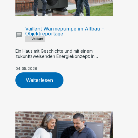
Vaillant Wärmepumpe im Altbau –
Objektreportage
Vaillant
Ein Haus mit Geschichte und mit einem
zukunftsweisenden Energiekonzept: In
Steinfeld heizt Familie große Holthaus hybrid
mit einer Kombination aus Wärmepumpe und
04.05.2026
Gas-Brennwertkessel
Weiterlesen