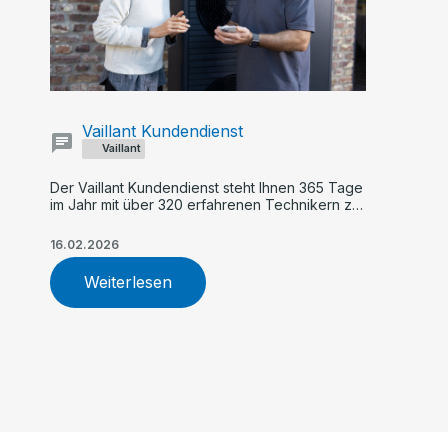
Vaillant Kundendienst
Vaillant
Der Vaillant Kundendienst steht Ihnen 365 Tage
im Jahr mit über 320 erfahrenen Technikern zur
Verfügung. Profitieren Sie von schneller Hilfe,
TÜV-zertifiziertem Service, zuverlässiger
16.02.2026
Wartung und fachgerechter Reparatur Ihrer
Heizungsanlage.
Weiterlesen