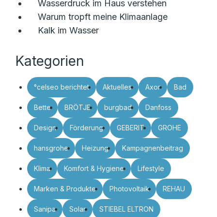
Wasserdruck im Haus verstehen
Warum tropft meine Klimaanlage
Kalk im Wasser
Kategorien
°celseo berichtet
Aktuelles
Axor
Bad
Bette
BRÖTJE
burgbad
Danfoss
Design
Förderung
GEBERIT
GROHE
hansgrohe
Heizung
Kampagnenbeitrag
Klima
Komfort & Hygiene
Lifestyle
Marken & Produkte
Photovoltaik
REHAU
Sanipa
Solar
STIEBEL ELTRON