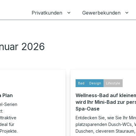
Privatkunden
Gewerbekunden
Untermenü für Privatkunden
Unt
anuar 2026
Bad
Design
Lifestyle
a Plan
Wellness-Bad auf kleine
wird Ihr Mini-Bad zur pe
el-Serien
Spa-Oase
t:
ttraktive
Entdecken Sie, wie Sie Ihr Min
eal für
platzsparenden Dusch-WCs, W
Projekte.
Duschen, cleverem Stauraum,