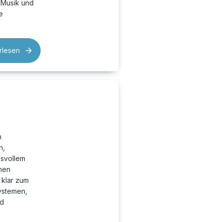
 Musik und
e
rlesen
n
n,
gsvollem
hen
 klar zum
ystemen,
nd