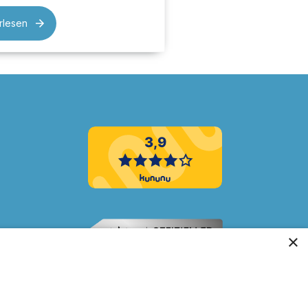
rlesen
×