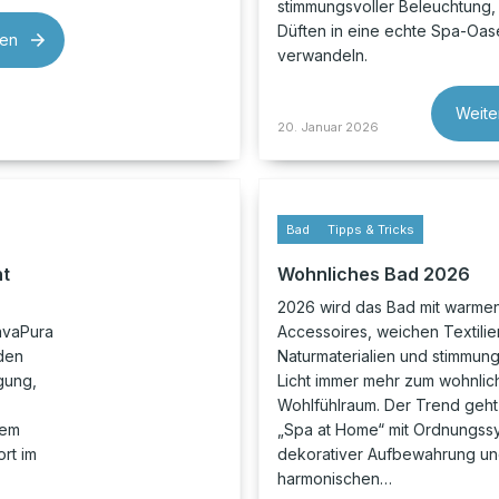
stimmungsvoller Beleuchtung,
Düften in eine echte Spa-Oas
sen
verwandeln.
Weite
20. Januar 2026
Bad
Tipps & Tricks
nt
Wohnliches Bad 2026
2026 wird das Bad mit warme
avaPura
Accessoires, weichen Textilie
den
Naturmaterialien und stimmun
gung,
Licht immer mehr zum wohnlic
Wohlfühlraum. Der Trend geht
nem
„Spa at Home“ mit Ordnungss
rt im
dekorativer Aufbewahrung u
harmonischen…