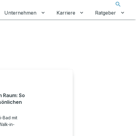
Suche
Unternehmen
Karriere
Ratgeber
 umschalten
ermenü für Gewerbekunden umschalten
Untermenü für Unternehmen umschalt
Untermenü für Karrier
Unter
m Raum: So
rsönlichen
i-Bad mit
alk-in-