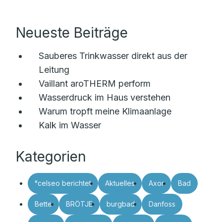
Neueste Beiträge
Sauberes Trinkwasser direkt aus der
Leitung
Vaillant aroTHERM perform
Wasserdruck im Haus verstehen
Warum tropft meine Klimaanlage
Kalk im Wasser
Kategorien
°celseo berichtet
Aktuelles
Axor
Bad
Bette
BRÖTJE
burgbad
Danfoss