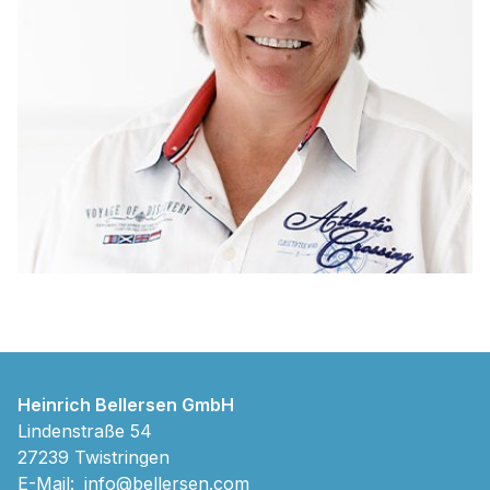
Heinrich Bellersen GmbH
Lindenstraße 54
27239 Twistringen
E-Mail:
info@bellersen.com